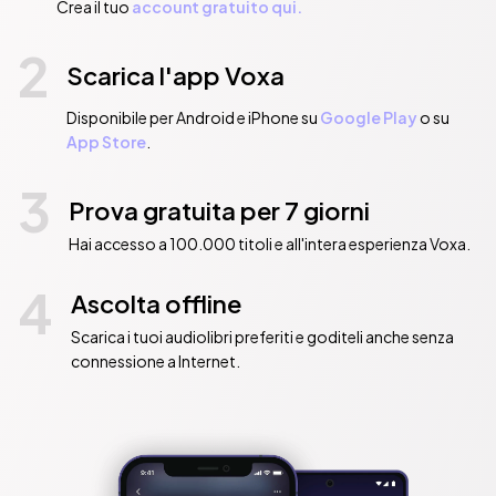
Crea il tuo
account gratuito qui.
2
Scarica l'app Voxa
Disponibile per Android e iPhone su
Google Play
o su
App Store
.
3
Prova gratuita per 7 giorni
Hai accesso a 100.000 titoli e all'intera esperienza Voxa.
4
Ascolta offline
Scarica i tuoi audiolibri preferiti e goditeli anche senza
connessione a Internet.