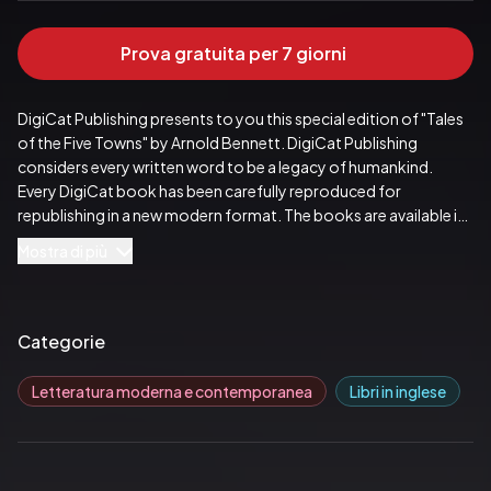
Prova gratuita per 7 giorni
DigiCat Publishing presents to you this special edition of "Tales 
of the Five Towns" by Arnold Bennett. DigiCat Publishing 
considers every written word to be a legacy of humankind. 
Every DigiCat book has been carefully reproduced for 
republishing in a new modern format. The books are available in 
print, as well as ebooks. DigiCat hopes you will treat this work 
Mostra di più
with the acknowledgment and passion it deserves as a classic of 
world literature.
Pubblicato da:  DigiCat
Categorie
Letteratura moderna e contemporanea
Libri in inglese