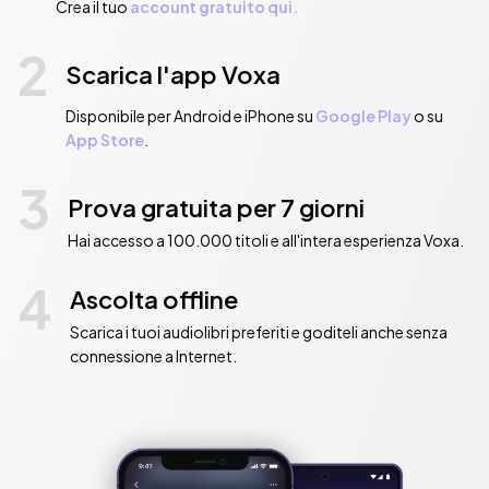
Crea il tuo
account gratuito qui.
2
Scarica l'app Voxa
Disponibile per Android e iPhone su
Google Play
o su
App Store
.
3
Prova gratuita per 7 giorni
Hai accesso a 100.000 titoli e all'intera esperienza Voxa.
4
Ascolta offline
Scarica i tuoi audiolibri preferiti e goditeli anche senza
connessione a Internet.