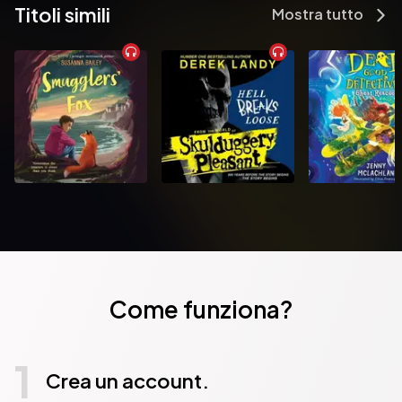
Titoli simili
Pubblicato da:  Sheba Blake Publishing
Mostra tutto
Come funziona?
1
Crea un account.