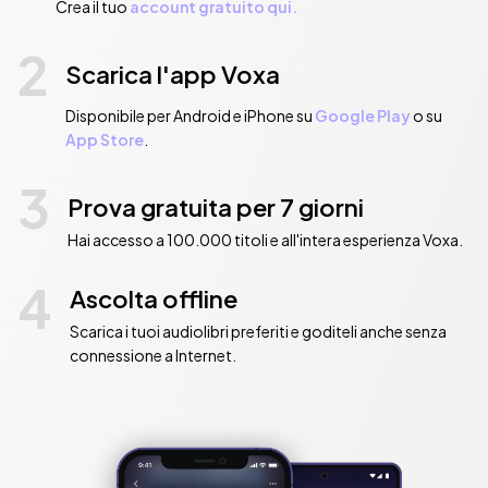
Crea il tuo
account gratuito qui.
2
Scarica l'app Voxa
Disponibile per Android e iPhone su
Google Play
o su
App Store
.
3
Prova gratuita per 7 giorni
Hai accesso a 100.000 titoli e all'intera esperienza Voxa.
4
Ascolta offline
Scarica i tuoi audiolibri preferiti e goditeli anche senza
connessione a Internet.