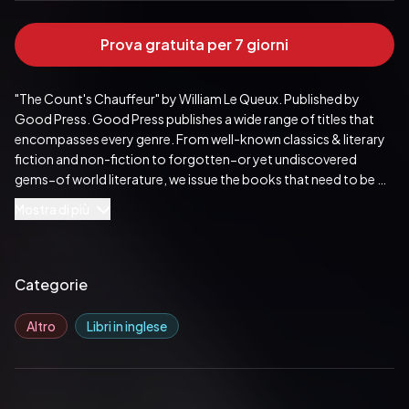
Prova gratuita per 7 giorni
"The Count's Chauffeur" by William Le Queux. Published by 
Good Press. Good Press publishes a wide range of titles that 
encompasses every genre. From well-known classics & literary 
fiction and non-fiction to forgotten−or yet undiscovered 
gems−of world literature, we issue the books that need to be 
read. Each Good Press edition has been meticulously edited 
Mostra di più
and formatted to boost readability for all e-readers and 
devices. Our goal is to produce eBooks that are user-friendly 
and accessible to everyone in a high-quality digital format.
Pubblicato da:  Good Press
Categorie
Altro
Libri in inglese