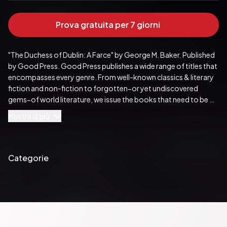
Prova gratuita per 7 giorni
"The Duchess of Dublin: A Farce" by George M. Baker. Published 
by Good Press. Good Press publishes a wide range of titles that 
encompasses every genre. From well-known classics & literary 
fiction and non-fiction to forgotten−or yet undiscovered 
gems−of world literature, we issue the books that need to be 
read. Each Good Press edition has been meticulously edited 
Mostra di più
and formatted to boost readability for all e-readers and 
devices. Our goal is to produce eBooks that are user-friendly 
and accessible to everyone in a high-quality digital format.
Pubblicato da:  Good Press
Categorie