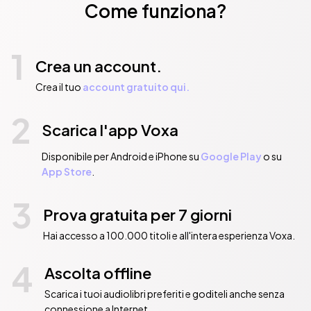
Come funziona?
1
Crea un account.
Crea il tuo
account gratuito qui.
2
Scarica l'app Voxa
Disponibile per Android e iPhone su
Google Play
o su
App Store
.
3
Prova gratuita per 7 giorni
Hai accesso a 100.000 titoli e all'intera esperienza Voxa.
4
Ascolta offline
Scarica i tuoi audiolibri preferiti e goditeli anche senza
connessione a Internet.