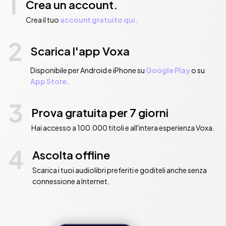
1
Crea un account.
Crea il tuo
account gratuito qui.
2
Scarica l'app Voxa
Disponibile per Android e iPhone su
Google Play
o su
App Store
.
3
Prova gratuita per 7 giorni
Hai accesso a 100.000 titoli e all'intera esperienza Voxa.
4
Ascolta offline
Scarica i tuoi audiolibri preferiti e goditeli anche senza
connessione a Internet.