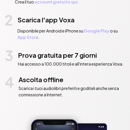
Crea il tuo
account gratuito qui.
2
Scarica l'app Voxa
Disponibile per Android e iPhone su
Google Play
o su
App Store
.
3
Prova gratuita per 7 giorni
Hai accesso a 100.000 titoli e all'intera esperienza Voxa.
4
Ascolta offline
Scarica i tuoi audiolibri preferiti e goditeli anche senza
connessione a Internet.