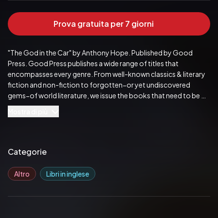
Prova gratuita per 7 giorni
"The God in the Car" by Anthony Hope. Published by Good 
Press. Good Press publishes a wide range of titles that 
encompasses every genre. From well-known classics & literary 
fiction and non-fiction to forgotten−or yet undiscovered 
gems−of world literature, we issue the books that need to be 
read. Each Good Press edition has been meticulously edited 
Mostra di più
and formatted to boost readability for all e-readers and 
devices. Our goal is to produce eBooks that are user-friendly 
and accessible to everyone in a high-quality digital format.
Pubblicato da:  Good Press
Categorie
Altro
Libri in inglese