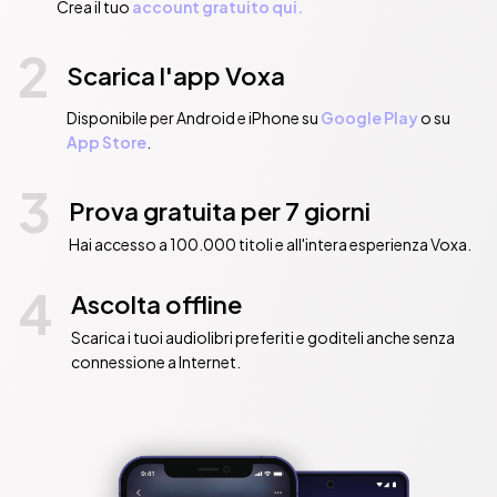
Crea il tuo
account gratuito qui.
2
Scarica l'app Voxa
Disponibile per Android e iPhone su
Google Play
o su
App Store
.
3
Prova gratuita per 7 giorni
Hai accesso a 100.000 titoli e all'intera esperienza Voxa.
4
Ascolta offline
Scarica i tuoi audiolibri preferiti e goditeli anche senza
connessione a Internet.