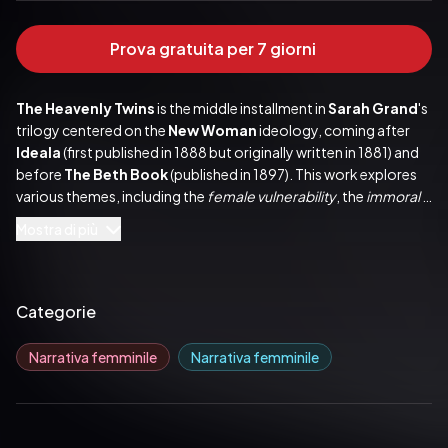
Prova gratuita per 7 giorni
The Heavenly Twins
 is the middle installment in 
Sarah Grand
's 
trilogy centered on the 
New Woman 
ideology, coming after 
Ideala
 (first published in 1888 but originally written in 1881) and 
before 
The Beth Book
 (published in 1897). This work explores 
various themes, including the 
female vulnerability
,
the 
immoral 
behavior of men
, the challenges of 
incompatible marriages. 
It 
Mostra di più
also addresses the debate over the restricted opportunities 
available for women to utilize their skills and intellect.
Sarah Grand
 (10 June 1854 – 12 May 1943) was an 
English 
Categorie
feminist writer
 active from 1873 to 1922. Her work revolved 
around the 
New Woman
 ideal.
Narrativa femminile
Narrativa femminile
Pubblicato da:  Passerino