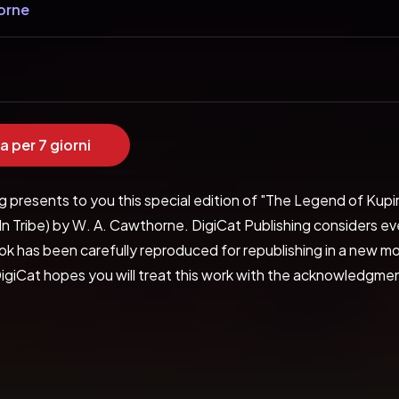
orne
a per 7 giorni
g presents to you this special edition of "The Legend of Kupirr
ln Tribe) by W. A. Cawthorne. DigiCat Publishing considers ev
k has been carefully reproduced for republishing in a new mode
igiCat hopes you will treat this work with the acknowledgment
igiCat