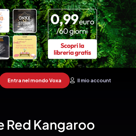
Entra nel mondo Voxa
Il mio account
The Red Kangaroo