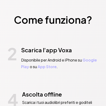
Come funziona?
2
Scarica l'app Voxa
Disponibile per Android e iPhone su
Google
Play
o su
App Store
.
4
Ascolta offline
Scarica i tuoi audiolibri preferiti e goditeli