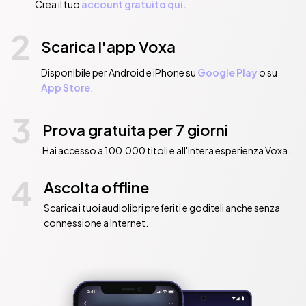
Crea il tuo
account gratuito qui.
2
Scarica l'app Voxa
Disponibile per Android e iPhone su
Google Play
o su
App Store
.
3
Prova gratuita per 7 giorni
Hai accesso a 100.000 titoli e all'intera esperienza Voxa.
4
Ascolta offline
Scarica i tuoi audiolibri preferiti e goditeli anche senza
connessione a Internet.