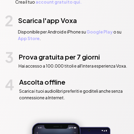
Crea il tuo
account gratuito qui.
2
Scarica l'app Voxa
Disponibile per Android e iPhone su
Google Play
o su
App Store
.
3
Prova gratuita per 7 giorni
Hai accesso a 100.000 titoli e all'intera esperienza Voxa.
4
Ascolta offline
Scarica i tuoi audiolibri preferiti e goditeli anche senza
connessione a Internet.