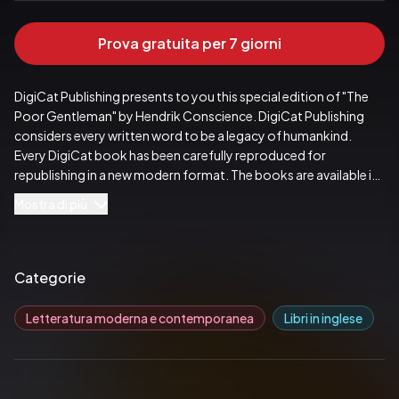
Prova gratuita per 7 giorni
DigiCat Publishing presents to you this special edition of "The 
Poor Gentleman" by Hendrik Conscience. DigiCat Publishing 
considers every written word to be a legacy of humankind. 
Every DigiCat book has been carefully reproduced for 
republishing in a new modern format. The books are available in 
print, as well as ebooks. DigiCat hopes you will treat this work 
Mostra di più
with the acknowledgment and passion it deserves as a classic of 
world literature.
Pubblicato da:  DigiCat
Categorie
Letteratura moderna e contemporanea
Libri in inglese