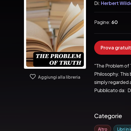
Di:
Herbert Wild
Pagine:
60
Prova gratuit
"The Problem of T
Philosophy. This
Aggiungi alla libreria
simply regarded 
Pubblicato da:  D
Categorie
Altro
Libri in