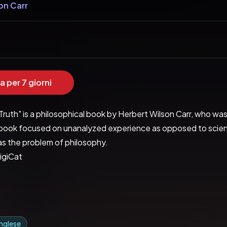
on Carr
a per 7 giorni
ruth" is a philosophical book by Herbert Wilson Carr, who was 
 book focused on unanalyzed experience as opposed to science
as the problem of philosophy.
igiCat
 inglese