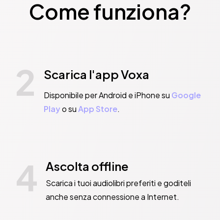
Come funziona?
2
Scarica l'app Voxa
Disponibile per Android e iPhone su
Google
Play
o su
App Store
.
4
Ascolta offline
Scarica i tuoi audiolibri preferiti e goditeli
anche senza connessione a Internet.