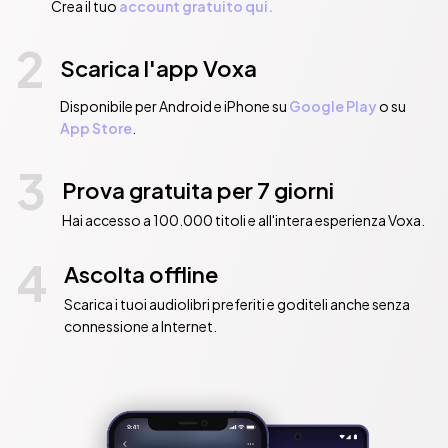
Crea il tuo
account gratuito qui.
2
Scarica l'app Voxa
Disponibile per Android e iPhone su
Google Play
o su
App Store
.
3
Prova gratuita per 7 giorni
Hai accesso a 100.000 titoli e all'intera esperienza Voxa.
4
Ascolta offline
Scarica i tuoi audiolibri preferiti e goditeli anche senza
connessione a Internet.