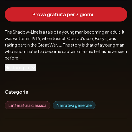
Prova gratuita per 7 giorni
The Shadow-Line is a tale of a young man becoming an adult. It 
was written in 1916, when Joseph Conrad's son, Borys, was 
taking part in the Great War. ... The story is that of a young man 
who is nominated to become captain of a ship he has never seen 
before.
Pubblicato da:  Greenbooks Editore
Mostra di più
Categorie
Letteratura classica
Narrativa generale