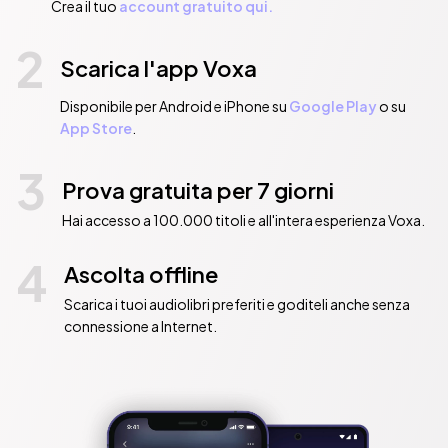
Crea il tuo
account gratuito qui.
2
Scarica l'app Voxa
Disponibile per Android e iPhone su
Google Play
o su
App Store
.
3
Prova gratuita per 7 giorni
Hai accesso a 100.000 titoli e all'intera esperienza Voxa.
4
Ascolta offline
Scarica i tuoi audiolibri preferiti e goditeli anche senza
connessione a Internet.