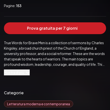
Pagine:
153
Prova gratuita per 7 giorni
True Words for Brave Men is a collection of sermons by Charles 
Kingsley, a broad church priest of the Church of England, a 
university professor, and a social reformer. These are the words 
that speak to the hearts of warriors. The main topics are 
profound wisdom, leadership, courage, and quality of life. This 
book is perfect for serious young men of good character who 
Mostra di più
are looking for models of manhood.
Pubblicato da:  Good Press
Categorie
Letteratura moderna e contemporanea