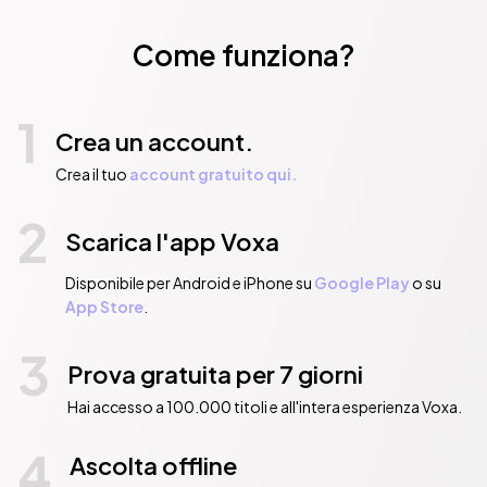
Come funziona?
1
Crea un account.
Crea il tuo
account gratuito qui.
2
Scarica l'app Voxa
Disponibile per Android e iPhone su
Google Play
o su
App Store
.
3
Prova gratuita per 7 giorni
Hai accesso a 100.000 titoli e all'intera esperienza Voxa.
4
Ascolta offline