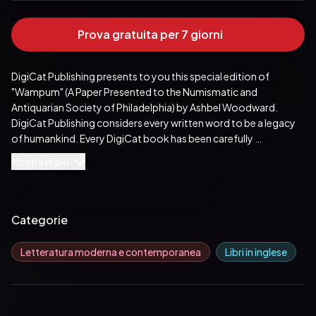
Prova gratuita per 7 giorni
DigiCat Publishing presents to you this special edition of 
"Wampum" (A Paper Presented to the Numismatic and 
Antiquarian Society of Philadelphia) by Ashbel Woodward. 
DigiCat Publishing considers every written word to be a legacy 
of humankind. Every DigiCat book has been carefully 
reproduced for republishing in a new modern format. The 
Mostra di più
books are available in print, as well as ebooks. DigiCat hopes 
you will treat this work with the acknowledgment and passion it 
deserves as a classic of world literature.
Pubblicato da:  DigiCat
Categorie
Letteratura moderna e contemporanea
Libri in inglese