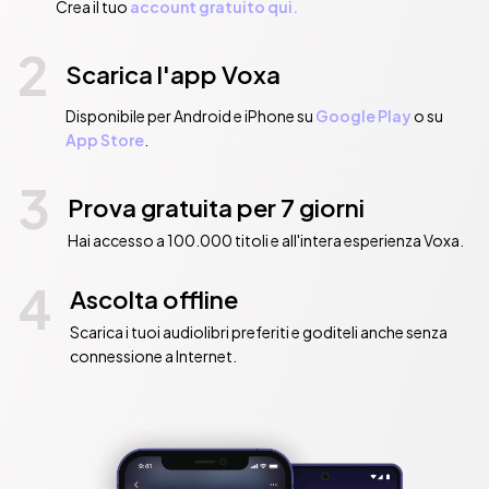
Crea il tuo
account gratuito qui.
2
Scarica l'app Voxa
Disponibile per Android e iPhone su
Google Play
o su
App Store
.
3
Prova gratuita per 7 giorni
Hai accesso a 100.000 titoli e all'intera esperienza Voxa.
4
Ascolta offline
Scarica i tuoi audiolibri preferiti e goditeli anche senza
connessione a Internet.