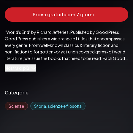
Prova gratuita per 7 giorni
"World's End" by Richard Jefferies. Published by Good Press. 
Good Press publishes a wide range of titles that encompasses 
every genre. From well-known classics & literary fiction and 
non-fiction to forgotten−or yet undiscovered gems−of world 
literature, we issue the books that need to be read. Each Good 
Press edition has been meticulously edited and formatted to 
Mostra di più
boost readability for all e-readers and devices. Our goal is to 
produce eBooks that are user-friendly and accessible to 
everyone in a high-quality digital format.
Pubblicato da:  Good Press
Categorie
Scienze
Storia, scienze e filosofia