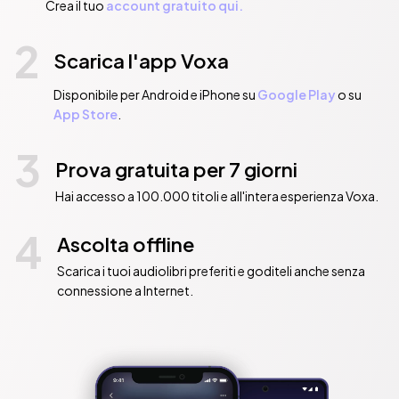
Crea il tuo
account gratuito qui.
2
Scarica l'app Voxa
Disponibile per Android e iPhone su
Google Play
o su
App Store
.
3
Prova gratuita per 7 giorni
Hai accesso a 100.000 titoli e all'intera esperienza Voxa.
4
Ascolta offline
Scarica i tuoi audiolibri preferiti e goditeli anche senza
connessione a Internet.