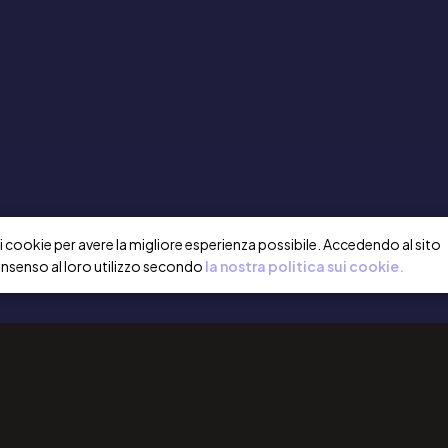
a i cookie per avere la migliore esperienza possibile. Accedendo al sito
onsenso al loro utilizzo secondo
la nostra politica sui cookie.