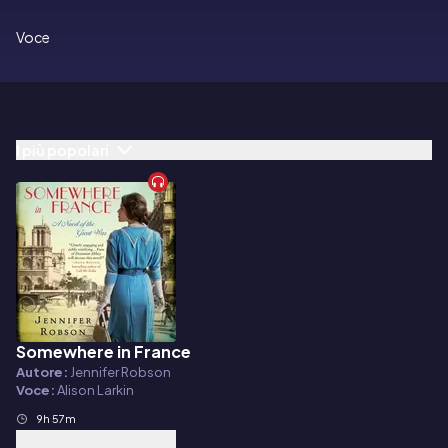
Voce
I più popolari
Somewhere in France
Audiolibro
Autore:
Jennifer Robson
Voce:
Alison Larkin
9h 57m