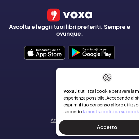
Ascolta e leggi i tuoi libri preferiti. Sempre e
ovunque.
AZIENDA
Chi siamo
voxa.it
utilizza i cookie per avere la m
esperienza possibile. Accedendo al si
esprimi il tuo consenso al loro utilizzo
Contatto
secondo
la nostra politica sui cook
Attiva un voucher
Accetto