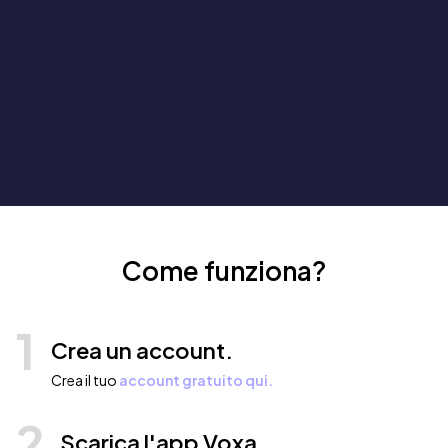
Come funziona?
1
Crea un account.
Crea il tuo
account gratuito qui.
2
Scarica l'app Voxa