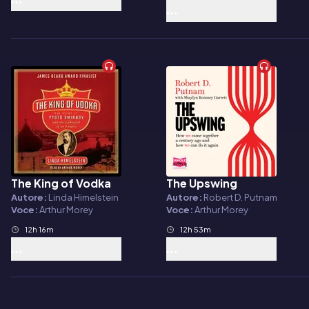
The King of Vodka
The Upswing
Audiolibro
Audiolibro
Autore:
Linda Himelstein
Autore:
Robert D. Putnam
Voce:
Arthur Morey
Voce:
Arthur Morey
12h 16m
12h 53m