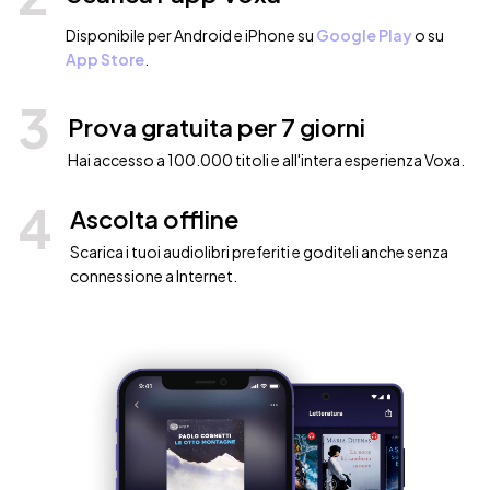
Disponibile per Android e iPhone su
Google Play
o su
App Store
.
3
Prova gratuita per 7 giorni
Hai accesso a 100.000 titoli e all'intera esperienza Voxa.
4
Ascolta offline
Scarica i tuoi audiolibri preferiti e goditeli anche senza
connessione a Internet.