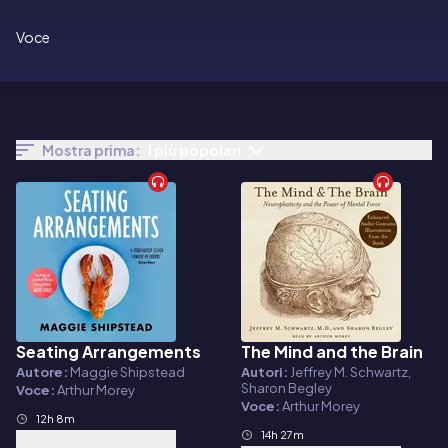
Voce
Mostra prima:
I più popolari
Seating Arrangements
The Mind and the Brain
Audiolibro
Audiolibro
Autore:
Maggie Shipstead
Autori:
Jeffrey M. Schwartz,
Sharon Begley
Voce:
Arthur Morey
Voce:
Arthur Morey
12h 8m
14h 27m