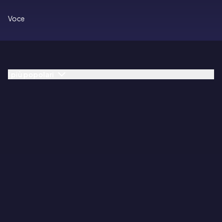
Voce
I più popolari