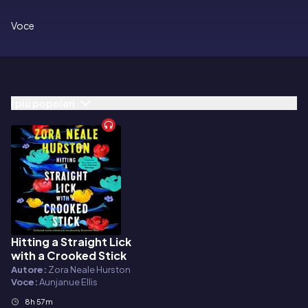
Voce
I più popolari
Hitting a Straight Lick
Audiolibro
with a Crooked Stick
Autore:
Zora Neale Hurston
Voce:
Aunjanue Ellis
8h 57m