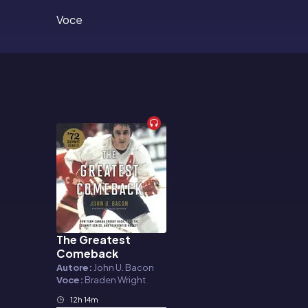
Voce
The Greatest
Audiolibro
Comeback
Autore:
John U. Bacon
Voce:
Braden Wright
12h 14m