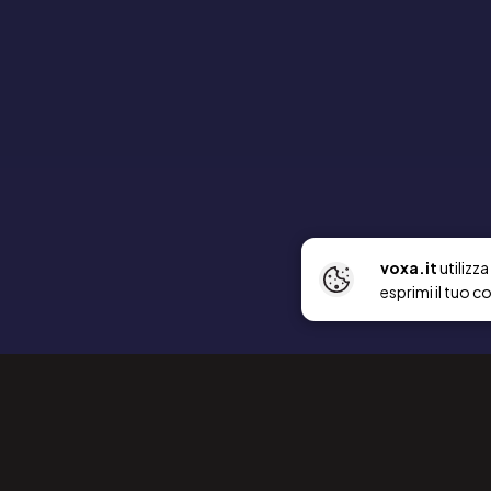
voxa.it
utilizz
esprimi il tuo c