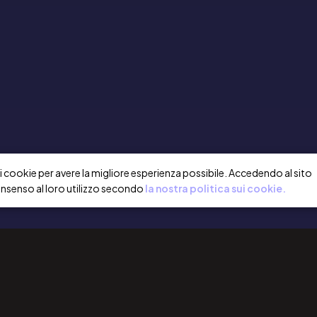
a i cookie per avere la migliore esperienza possibile. Accedendo al sito
onsenso al loro utilizzo secondo
la nostra politica sui cookie.