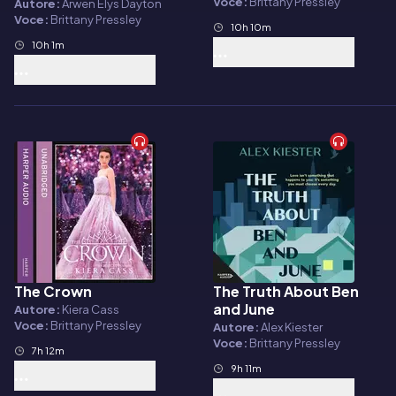
Voce:
Brittany Pressley
Autore:
Arwen Elys Dayton
Voce:
Brittany Pressley
10h 10m
10h 1m
The Crown
The Truth About Ben
Audiolibro
Audiolibro
and June
Autore:
Kiera Cass
Voce:
Brittany Pressley
Autore:
Alex Kiester
Voce:
Brittany Pressley
7h 12m
9h 11m