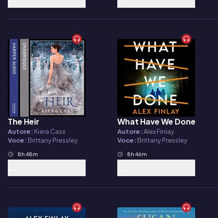
The Heir
What Have We Done
Audiolibro
Audiolibro
Autore:
Kiera Cass
Autore:
Alex Finlay
Voce:
Brittany Pressley
Voce:
Brittany Pressley
8h 48m
8h 46m