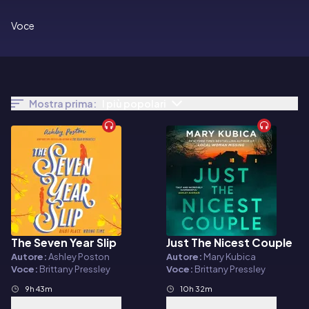
Voce
Mostra prima:
I più popolari
The Seven Year Slip
Just The Nicest Couple
Audiolibro
Audiolibro
Autore:
Ashley Poston
Autore:
Mary Kubica
Voce:
Brittany Pressley
Voce:
Brittany Pressley
9h 43m
10h 32m