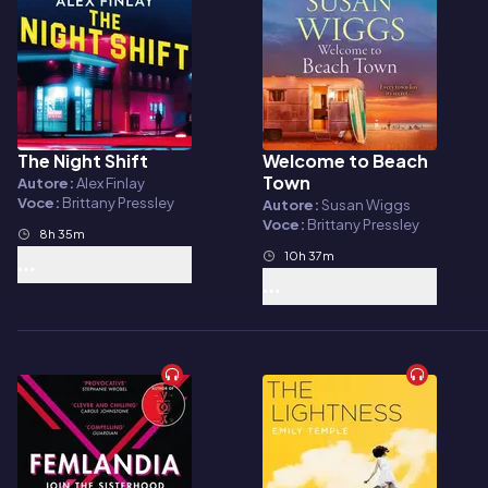
The Night Shift
Welcome to Beach
Audiolibro
Audiolibro
Town
Autore:
Alex Finlay
Voce:
Brittany Pressley
Autore:
Susan Wiggs
Voce:
Brittany Pressley
8h 35m
10h 37m