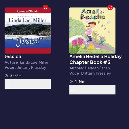
Jessica
Amelia Bedelia Holiday
Audiolibro
Audiolibro
Chapter Book #3
Autore:
Linda Lael Miller
Voce:
Brittany Pressley
Autore:
Herman Parish
Voce:
Brittany Pressley
3h 47m
1h 16m