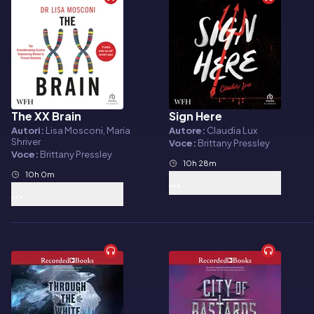
The XX Brain
Sign Here
Audiolibro
Audiolibro
Autori:
Lisa Mosconi, Maria
Autore:
Claudia Lux
Shriver
Voce:
Brittany Pressley
Voce:
Brittany Pressley
10h 28m
10h 0m