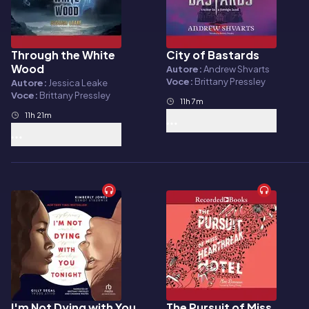
Through the White
City of Bastards
Audiolibro
Audiolibro
Wood
Autore:
Andrew Shvarts
Voce:
Brittany Pressley
Autore:
Jessica Leake
Voce:
Brittany Pressley
11h 7m
11h 21m
I'm Not Dying with You
The Pursuit of Miss
Audiolibro
Audiolibro