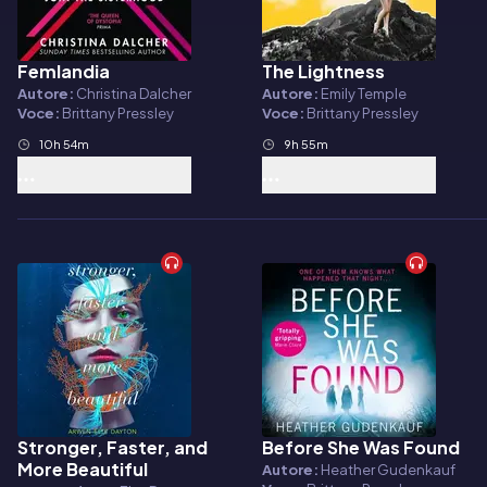
Femlandia
The Lightness
Audiolibro
Audiolibro
Autore:
Christina Dalcher
Autore:
Emily Temple
Voce:
Brittany Pressley
Voce:
Brittany Pressley
10h 54m
9h 55m
Stronger, Faster, and
Before She Was Found
Audiolibro
Audiolibro
More Beautiful
Autore:
Heather Gudenkauf