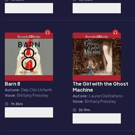
Barn 8
The Girl with the Ghost
Audiolibro
Audiolibro
Machine
Autore:
Deb Olin Unferth
Voce:
Brittany Pressley
Autore:
Lauren DeStefano
Voce:
Brittany Pressley
7h 35m
3h 19m