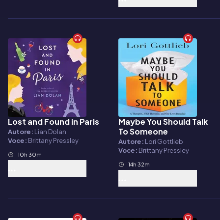
Lost and Found in Paris
Maybe You Should Talk
Audiolibro
Audiolibro
To Someone
Autore:
Lian Dolan
Voce:
Brittany Pressley
Autore:
Lori Gottlieb
Voce:
Brittany Pressley
10h 30m
14h 32m