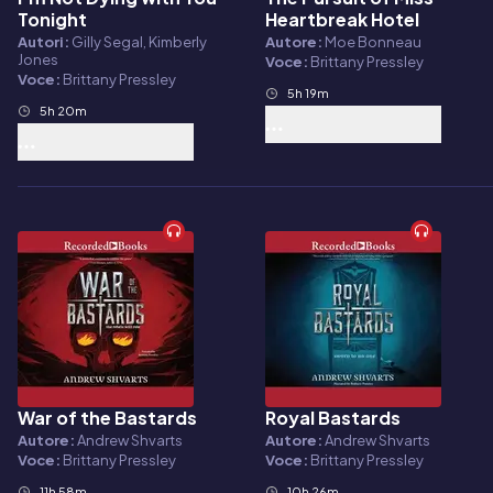
Tonight
Heartbreak Hotel
Autori:
Gilly Segal, Kimberly
Autore:
Moe Bonneau
Jones
Voce:
Brittany Pressley
Voce:
Brittany Pressley
5h 19m
5h 20m
War of the Bastards
Royal Bastards
Audiolibro
Audiolibro
Autore:
Andrew Shvarts
Autore:
Andrew Shvarts
Voce:
Brittany Pressley
Voce:
Brittany Pressley
11h 58m
10h 26m