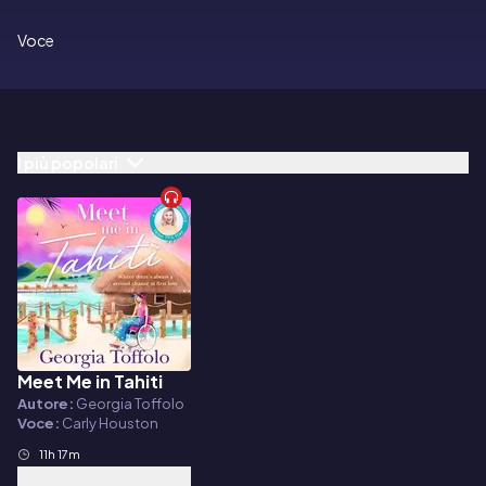
Voce
I più popolari
Meet Me in Tahiti
Audiolibro
Autore:
Georgia Toffolo
Voce:
Carly Houston
11h 17m