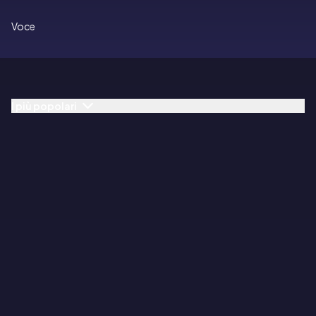
Voce
I più popolari