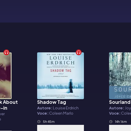
lk About
Shadow Tag
Sourland
Audiolibro
Audiolibr
e-in
Autore:
Louise Erdrich
Autore:
Joy
Voce:
Coleen Marlo
Voce:
Cole
ver
o
5h 45m
14h 16m