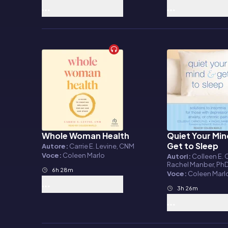
Whole Woman Health
Quiet Your Min
Audiolibro
Audiolibro
Get to Sleep
Autore:
Carrie E. Levine, CNM
Voce:
Coleen Marlo
Autori:
Colleen E. 
Rachel Manber, Ph
6h 28m
Voce:
Coleen Marl
3h 26m