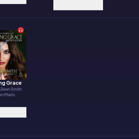
ng Grace
o
l Eileen Smith
en Marlo