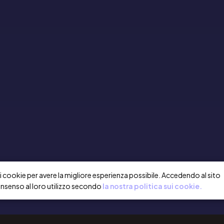
a i cookie per avere la migliore esperienza possibile. Accedendo al sito
onsenso al loro utilizzo secondo
la nostra politica sui cookie.