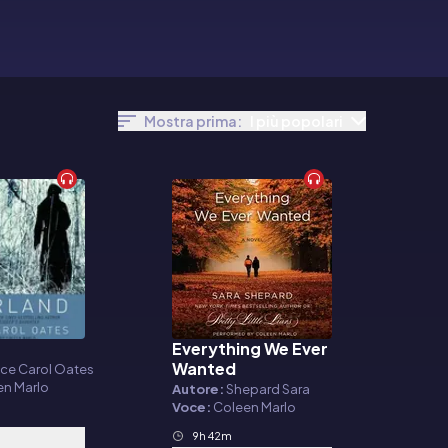
Mostra prima:
I più popolari
Everything We Ever
o
Audiolibro
Wanted
ce Carol Oates
en Marlo
Autore:
Shepard Sara
Voce:
Coleen Marlo
9h 42m