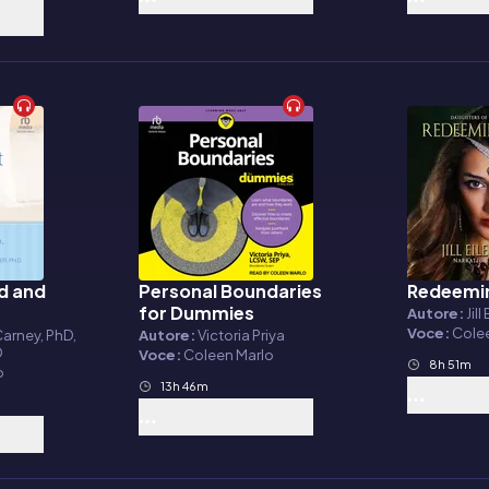
d and
Personal Boundaries
Redeemi
Audiolibro
Audiolibr
for Dummies
Autore:
Jil
Voce:
Cole
Carney, PhD,
Autore:
Victoria Priya
D
Voce:
Coleen Marlo
8h 51m
o
13h 46m