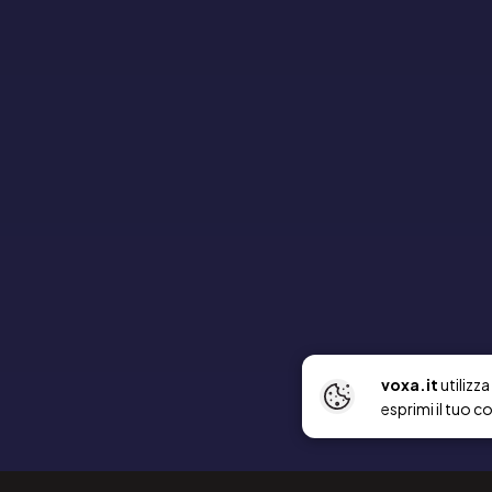
voxa.it
utilizz
esprimi il tuo c