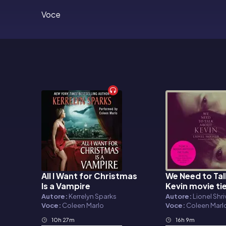
Voce
All I Want for Christmas
We Need to Ta
Audiolibro
Audiolibro
Is a Vampire
Kevin movie ti
Autore:
Kerrelyn Sparks
Autore:
Lionel Shri
Voce:
Coleen Marlo
Voce:
Coleen Marl
10h 27m
16h 9m