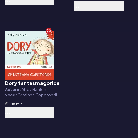
Dory fantasmagorica
Audiolibro
Autore:
Abby Hanlon
Voce:
Cristiana Capotondi
48 min