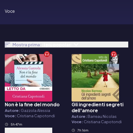
Voce
Mostra prima:
I più popolari
Non è la fine del mondo
Gli ingredienti segreti
Audiolibro
Audiolibro
dell'amore
Autore:
Gazzola Alessia
Voce:
Cristiana Capotondi
Autore:
Barreau Nicolas
Voce:
Cristiana Capotondi
5h 47m
7h 16m