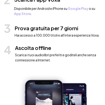
Disponibile per Android e iPhone su
Google Play
o su
App Store
.
3
Prova gratuita per 7 giorni
Hai accesso a 100.000 titoli e all'intera esperienza Voxa.
4
Ascolta offline
Scarica i tuoi audiolibri preferiti e goditeli anche senza
connessione a Internet.