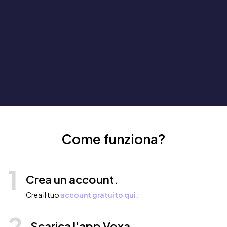
Come funziona?
1
Crea un account.
Crea il tuo
account gratuito qui.
2
Scarica l'app Voxa