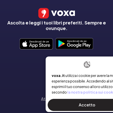
Ascolta e leggi i tuoi libri preferiti. Sempre e
ovunque.
AZIENDA
Chi siamo
voxa.it
utilizza i cookie per avere la m
esperienza possibile. Accedendo al si
Contatto
esprimi il tuo consenso al loro utilizzo
secondo
la nostra politica sui cook
Attiva un voucher
Accetto