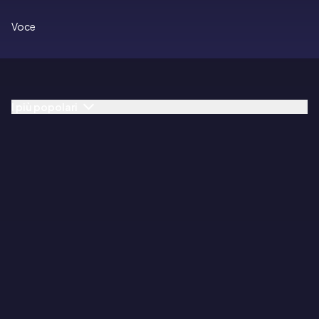
Voce
I più popolari