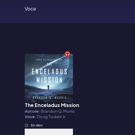
Voce
The Enceladus Mission
Audiolibro
Autore:
Brandon Q. Morris
Voce:
Doug Tisdale Jr.
8h 44m