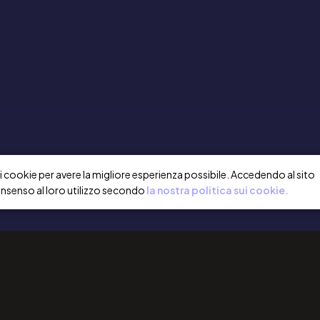
a i cookie per avere la migliore esperienza possibile. Accedendo al sito
onsenso al loro utilizzo secondo
la nostra politica sui cookie.