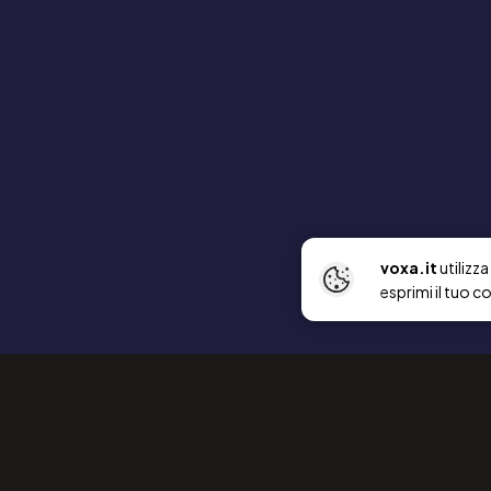
voxa.it
utilizz
esprimi il tuo c