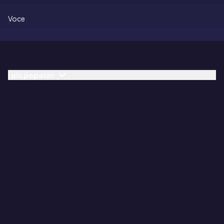
Voce
I più popolari