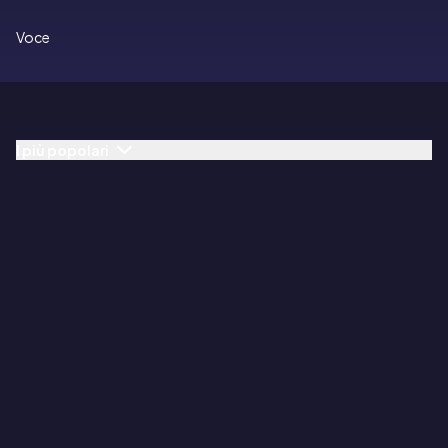
Voce
I più popolari