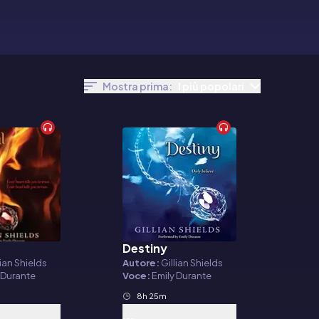
Mostra prima:
I più popolari
Destiny
o
Audiolibro
lian Shields
Autore:
Gillian Shields
 Durante
Voce:
Emily Durante
8h 25m