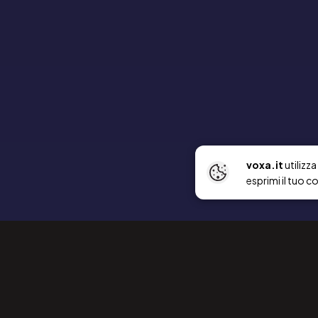
voxa.it
utilizz
esprimi il tuo c