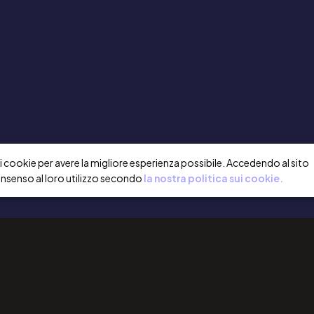
a i cookie per avere la migliore esperienza possibile. Accedendo al sito
onsenso al loro utilizzo secondo
la nostra politica sui cookie.