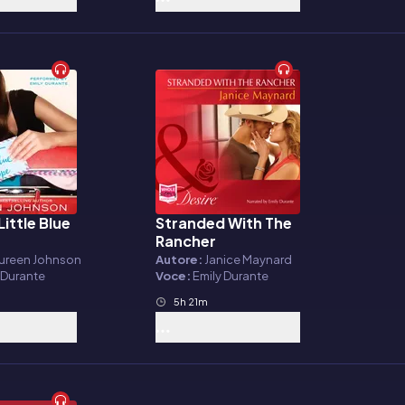
Little Blue
Stranded With The
o
Audiolibro
e
Rancher
ureen Johnson
Autore:
Janice Maynard
 Durante
Voce:
Emily Durante
5h 21m