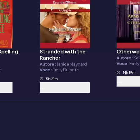
Spelling
Stranded with the
Otherwor
Audiolibro
Audiolibr
Rancher
Autore:
Kel
Voce:
Emily
Autore:
Janice Maynard
e
Voce:
Emily Durante
14h 19m
5h 21m