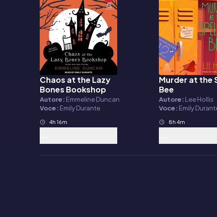
Chaos at the Lazy
Murder at the 
Audiolibro
Audiolibro
Bones Bookshop
Bee
Autore:
Emmeline Duncan
Autore:
Lee Hollis
Voce:
Emily Durante
Voce:
Emily Durant
4h 16m
8h 4m