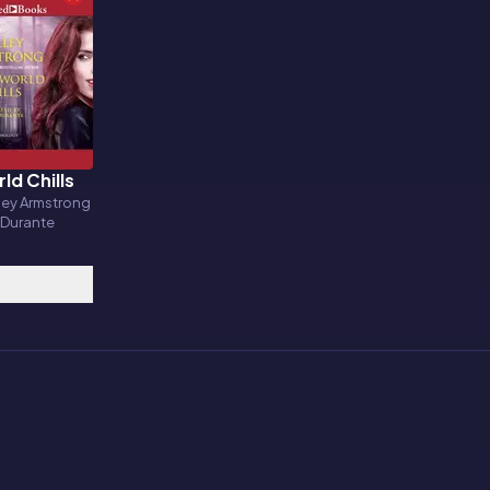
ld Chills
o
ley Armstrong
 Durante