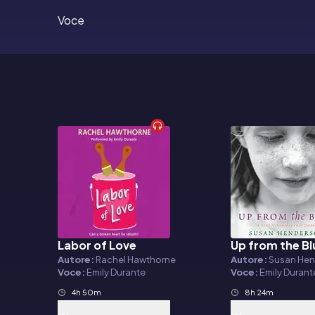
Voce
Labor of Love
Up from the Bl
Audiolibro
Audiolibro
Autore:
Rachel Hawthorne
Autore:
Susan He
Voce:
Emily Durante
Voce:
Emily Durant
4h 50m
8h 24m