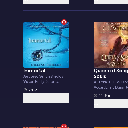
Immortal
Queen of Song
Audiolibro
Audiolibro
Souls
Autore:
Gillian Shields
Voce:
Emily Durante
Autore:
C. L. Wilso
Voce:
Emily Durant
7h 23m
14h 9m