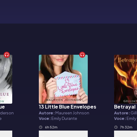
ue
13 Little Blue Envelopes
Betrayal
Audiolibro
Audiolibr
nderson
Autore:
Maureen Johnson
Autore:
Gil
e
Voce:
Emily Durante
Voce:
Emily
6h 52m
7h 32m