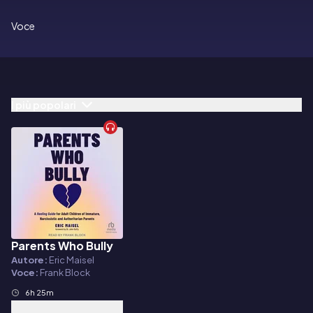
Voce
I più popolari
Parents Who Bully
Audiolibro
Autore:
Eric Maisel
Voce:
Frank Block
6h 25m