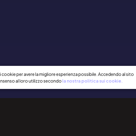
a i cookie per avere la migliore esperienza possibile. Accedendo al sito
onsenso al loro utilizzo secondo
la nostra politica sui cookie.