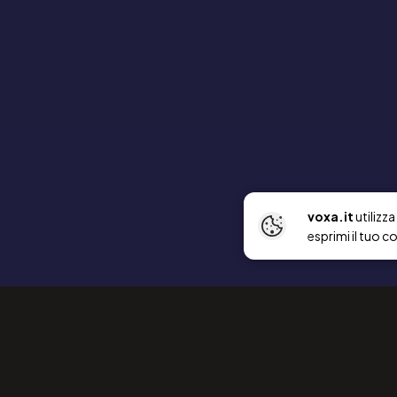
voxa.it
utilizz
esprimi il tuo c