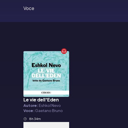
Voce
Le vie dell'Eden
Audiolibro
Autore:
Eshkol Nevo
Voce:
Gaetano Bruno
8h 34m