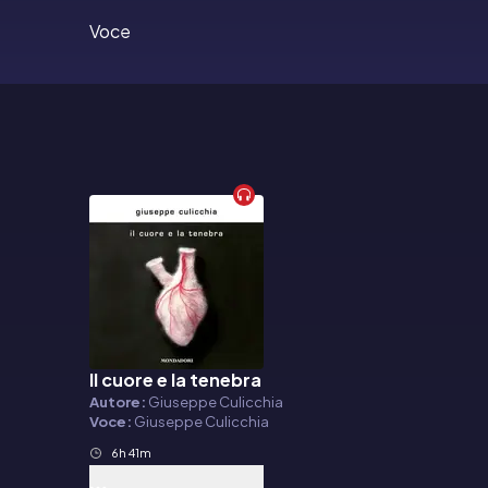
Voce
Il cuore e la tenebra
Audiolibro
Autore:
Giuseppe Culicchia
Voce:
Giuseppe Culicchia
6h 41m