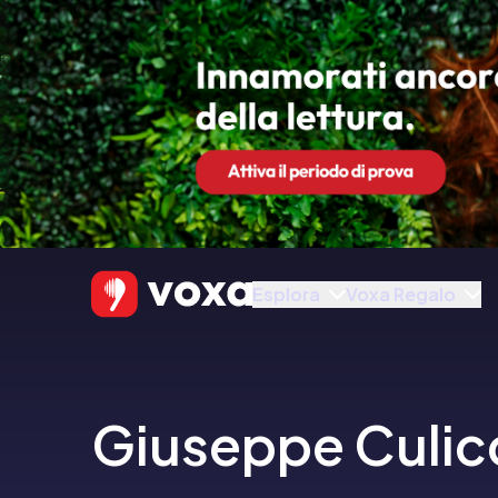
Esplora
Voxa Regalo
Giuseppe Culic