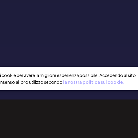
a i cookie per avere la migliore esperienza possibile. Accedendo al sito
onsenso al loro utilizzo secondo
la nostra politica sui cookie.