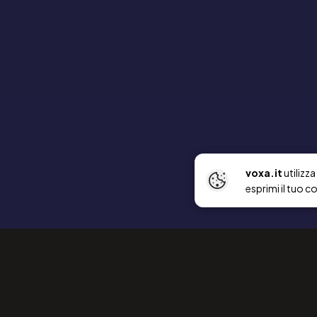
voxa.it
utilizz
esprimi il tuo c