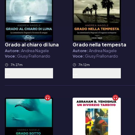
Grado al chiaro di luna
Grado nella tempesta
Audiolibro
Audiolibro
Autore:
Andrea Nagele
Autore:
Andrea Nagele
Voce:
Giusy Frallonardo
Voce:
Giusy Frallonardo
7h 27m
7h 12m