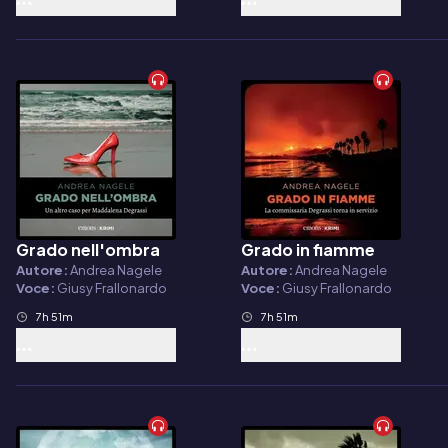
Grado nell'ombra
Grado in fiamme
Audiolibro
Audiolibro
Autore:
Andrea Nagele
Autore:
Andrea Nagele
Voce:
Giusy Frallonardo
Voce:
Giusy Frallonardo
7h 51m
7h 51m