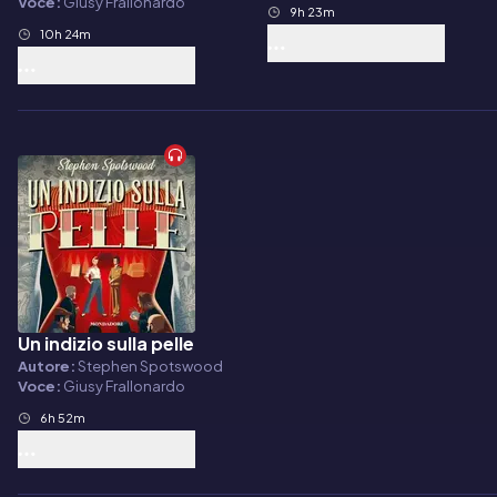
Voce:
Giusy Frallonardo
9h 23m
10h 24m
Un indizio sulla pelle
Audiolibro
Autore:
Stephen Spotswood
Voce:
Giusy Frallonardo
6h 52m