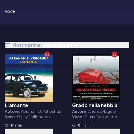
Voce
Mostra prima:
I più popolari
L'amante
Grado nella nebbia
Audiolibro
Audiolibro
Autore:
Abraham B. Yehoshua
Autore:
Andrea Nagele
Voce:
Giusy Frallonardo
Voce:
Giusy Frallonardo
17h 18m
8h 15m