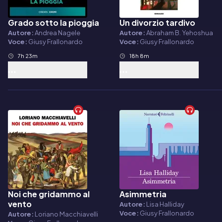
Grado sotto la pioggia
Un divorzio tardivo
Audiolibro
Audiolibro
Autore:
Andrea Nagele
Autore:
Abraham B. Yehoshua
Voce:
Giusy Frallonardo
Voce:
Giusy Frallonardo
7h 23m
18h 8m
Noi che gridammo al
Asimmetria
Audiolibro
Audiolibro
vento
Autore:
Lisa Halliday
Voce:
Giusy Frallonardo
Autore:
Loriano Macchiavelli