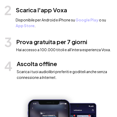
2
Scarica l'app Voxa
Disponibile per Android e iPhone su
Google Play
o su
App Store
.
3
Prova gratuita per 7 giorni
Hai accesso a 100.000 titoli e all'intera esperienza Voxa.
4
Ascolta offline
Scarica i tuoi audiolibri preferiti e goditeli anche senza
connessione a Internet.