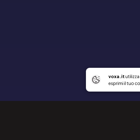
voxa.it
utilizz
esprimi il tuo c