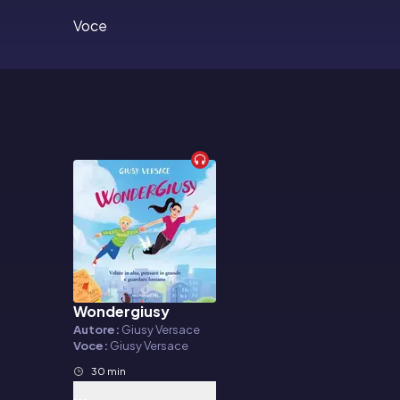
Voce
Wondergiusy
Audiolibro
Autore:
Giusy Versace
Voce:
Giusy Versace
30 min