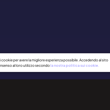
a i cookie per avere la migliore esperienza possibile. Accedendo al sito
onsenso al loro utilizzo secondo
la nostra politica sui cookie.