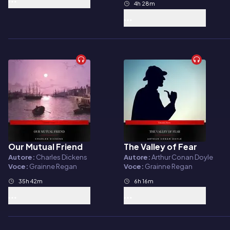
4h 28m
Our Mutual Friend
The Valley of Fear
Audiolibro
Audiolibro
Autore:
Charles Dickens
Autore:
Arthur Conan Doyle
Voce:
Grainne Regan
Voce:
Grainne Regan
35h 42m
6h 16m