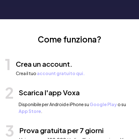
Come funziona?
1
Crea un account.
Crea il tuo
account gratuito qui.
2
Scarica l'app Voxa
Disponibile per Android e iPhone su
Google Play
o su
App Store
.
3
Prova gratuita per 7 giorni