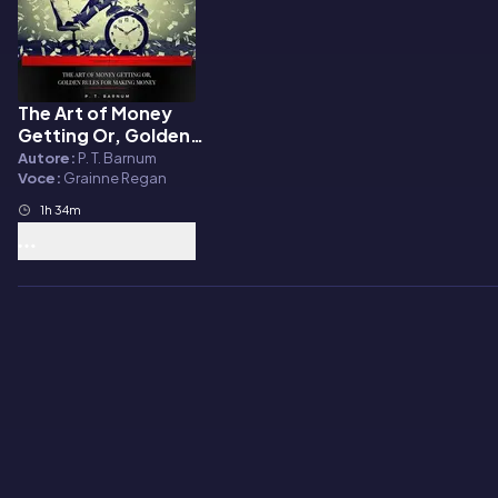
The Art of Money
Audiolibro
Getting Or, Golden
Rules for Making Money
Autore:
P. T. Barnum
Voce:
Grainne Regan
1h 34m