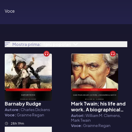
Voce
Mostra prima:
I più popolari
Barnaby Rudge
Mark Twain; his life and
Audiolibro
Audiolibro
work. A biographical
Autore:
Charles Dickens
sketch
Voce:
Grainne Regan
Autori:
William M. Clemens,
Mark Twain
28h 19m
Voce:
Grainne Regan