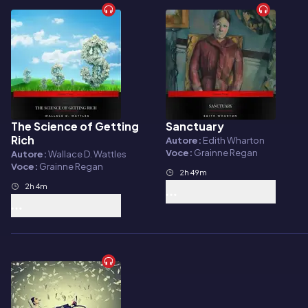
The Science of Getting
Sanctuary
Audiolibro
Audiolibro
Rich
Autore:
Edith Wharton
Voce:
Grainne Regan
Autore:
Wallace D. Wattles
Voce:
Grainne Regan
2h 49m
2h 4m