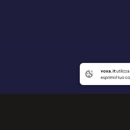
voxa.it
utilizz
esprimi il tuo c