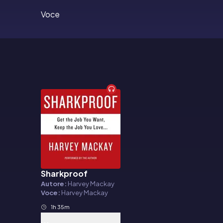
Voce
Sharkproof
Audiolibro
Autore:
Harvey Mackay
Voce:
Harvey Mackay
1h 35m