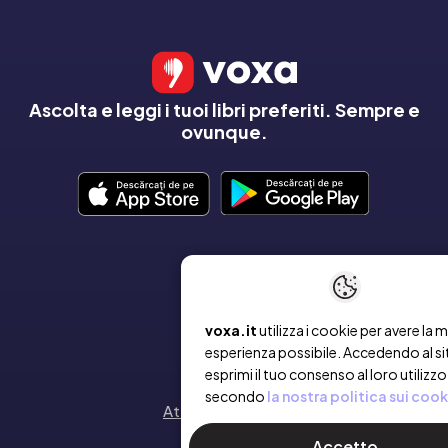
Ascolta e leggi i tuoi libri preferiti. Sempre e
ovunque.
AZIENDA
Chi siamo
voxa.it
utilizza i cookie per avere la m
esperienza possibile. Accedendo al si
Contatto
esprimi il tuo consenso al loro utilizzo
secondo
la nostra politica sui cook
Attiva un voucher
Accetto