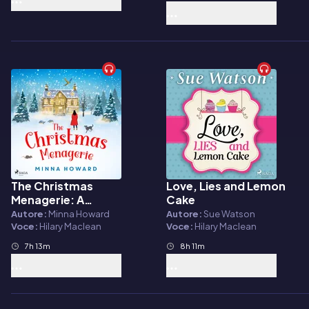
The Christmas
Love, Lies and Lemon
Audiolibro
Audiolibro
Menagerie: A
Cake
heartwarming
Autore:
Minna Howard
Autore:
Sue Watson
Christmas romance
Voce:
Hilary Maclean
Voce:
Hilary Maclean
7h 13m
8h 11m