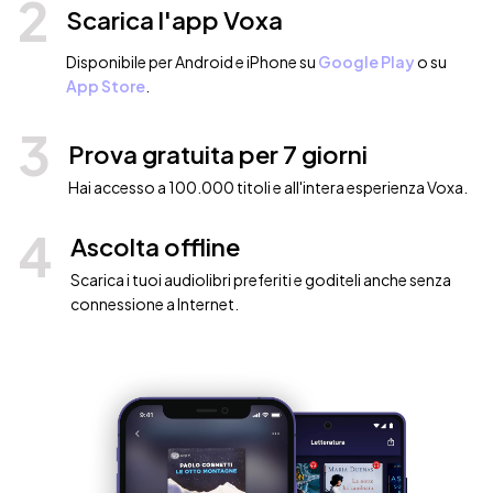
2
Scarica l'app Voxa
Disponibile per Android e iPhone su
Google Play
o su
App Store
.
3
Prova gratuita per 7 giorni
Hai accesso a 100.000 titoli e all'intera esperienza Voxa.
4
Ascolta offline
Scarica i tuoi audiolibri preferiti e goditeli anche senza
connessione a Internet.