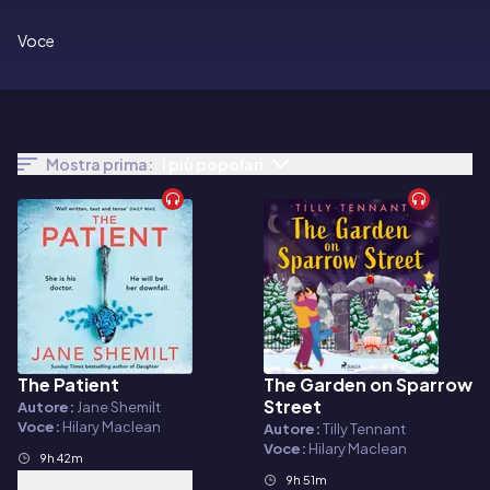
Voce
Mostra prima:
I più popolari
The Patient
The Garden on Sparrow
Audiolibro
Audiolibro
Street
Autore:
Jane Shemilt
Voce:
Hilary Maclean
Autore:
Tilly Tennant
Voce:
Hilary Maclean
9h 42m
9h 51m