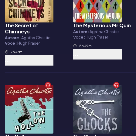
The Secret of
The Mysterious Mr Quin
Audiolibro
Audiolibro
Chimneys
Autore:
Agatha Christie
Voce:
Hugh Fraser
Autore:
Agatha Christie
Voce:
Hugh Fraser
8h 49m
7h 47m