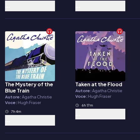
The Mystery of the
Taken at the Flood
Audiolibro
Audiolibro
Blue Train
Autore:
Agatha Christie
Voce:
Hugh Fraser
Autore:
Agatha Christie
Voce:
Hugh Fraser
6h 17m
7h 4m