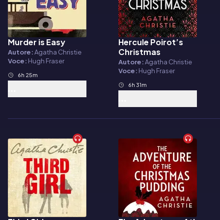
Murder is Easy
Hercule Poirot’s
Audiolibro
Audiolibro
Christmas
Autore:
Agatha Christie
Voce:
Hugh Fraser
Autore:
Agatha Christie
Voce:
Hugh Fraser
6h 25m
6h 31m