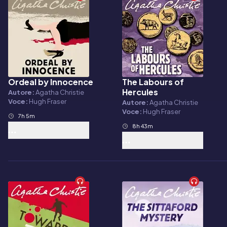
Ordeal by Innocence
The Labours of
Audiolibro
Audiolibro
Hercules
Autore:
Agatha Christie
Voce:
Hugh Fraser
Autore:
Agatha Christie
Voce:
Hugh Fraser
7h 5m
8h 43m