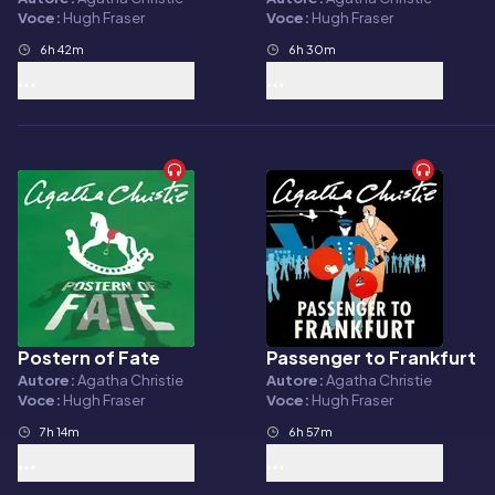
Voce:
Hugh Fraser
Voce:
Hugh Fraser
6h 42m
6h 30m
Postern of Fate
Passenger to Frankfurt
Audiolibro
Audiolibro
Autore:
Agatha Christie
Autore:
Agatha Christie
Voce:
Hugh Fraser
Voce:
Hugh Fraser
7h 14m
6h 57m