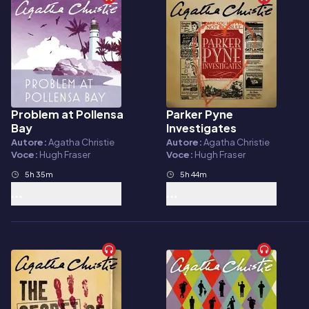
Problem at Pollensa
Parker Pyne
Audiolibro
Audiolibro
Bay
Investigates
Autore:
Agatha Christie
Autore:
Agatha Christie
Voce:
Hugh Fraser
Voce:
Hugh Fraser
5h 35m
5h 44m