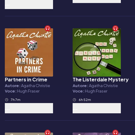
Partners in Crime
The Listerdale Mystery
Audiolibro
Audiolibro
Autore:
Agatha Christie
Autore:
Agatha Christie
Voce:
Hugh Fraser
Voce:
Hugh Fraser
7h 7m
6h 52m