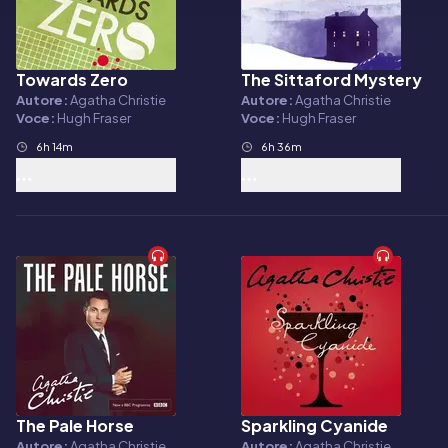
Towards Zero
The Sittaford Mystery
Audiolibro
Audiolibro
Autore:
Agatha Christie
Autore:
Agatha Christie
Voce:
Hugh Fraser
Voce:
Hugh Fraser
6h 14m
6h 36m
The Pale Horse
Sparkling Cyanide
Audiolibro
Audiolibro
Autore:
Agatha Christie
Autore:
Agatha Christie