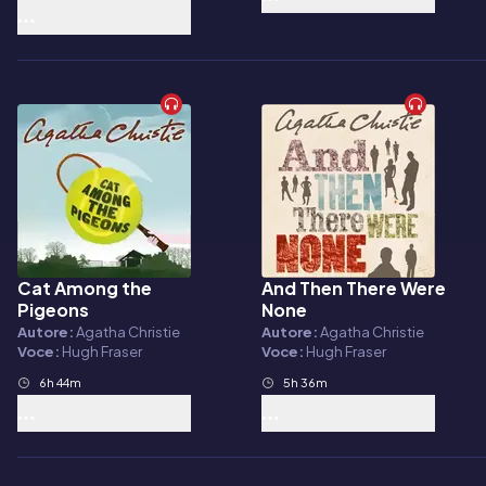
Cat Among the
And Then There Were
Audiolibro
Audiolibro
Pigeons
None
Autore:
Agatha Christie
Autore:
Agatha Christie
Voce:
Hugh Fraser
Voce:
Hugh Fraser
6h 44m
5h 36m