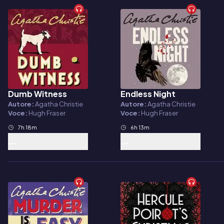
Dumb Witness
Endless Night
Audiolibro
Audiolibro
Autore:
Agatha Christie
Autore:
Agatha Christie
Voce:
Hugh Fraser
Voce:
Hugh Fraser
7h 18m
6h 13m