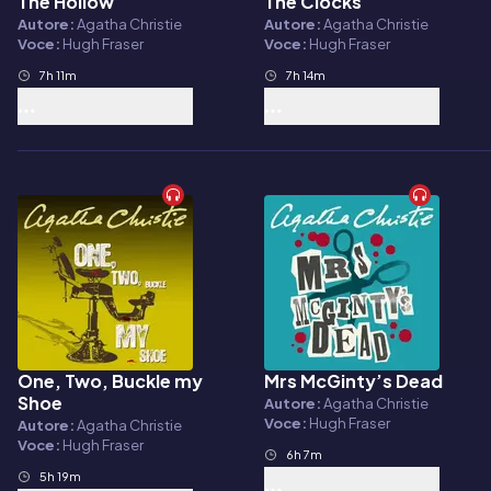
The Hollow
The Clocks
Audiolibro
Audiolibro
Autore:
Agatha Christie
Autore:
Agatha Christie
Voce:
Hugh Fraser
Voce:
Hugh Fraser
7h 11m
7h 14m
One, Two, Buckle my
Mrs McGinty’s Dead
Audiolibro
Audiolibro
Shoe
Autore:
Agatha Christie
Voce:
Hugh Fraser
Autore:
Agatha Christie
Voce:
Hugh Fraser
6h 7m
5h 19m