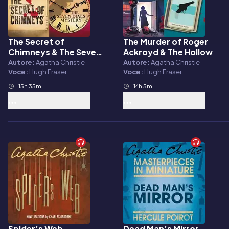
The Secret of
The Murder of Roger
Audiolibro
Audiolibro
Chimneys & The Seven
Ackroyd & The Hollow
Dials Mystery
Autore:
Agatha Christie
Autore:
Agatha Christie
Voce:
Hugh Fraser
Voce:
Hugh Fraser
15h 35m
14h 5m
Spider’s Web
Dead Man’s Mirror