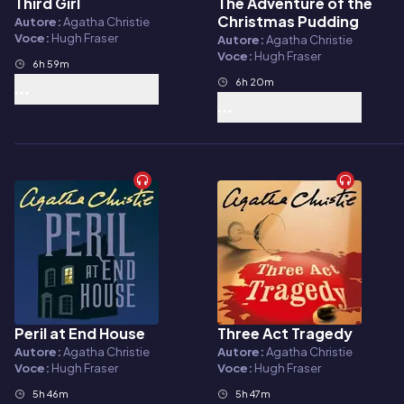
Third Girl
The Adventure of the
Audiolibro
Audiolibro
Christmas Pudding
Autore:
Agatha Christie
Voce:
Hugh Fraser
Autore:
Agatha Christie
Voce:
Hugh Fraser
6h 59m
6h 20m
Peril at End House
Three Act Tragedy
Audiolibro
Audiolibro
Autore:
Agatha Christie
Autore:
Agatha Christie
Voce:
Hugh Fraser
Voce:
Hugh Fraser
5h 46m
5h 47m