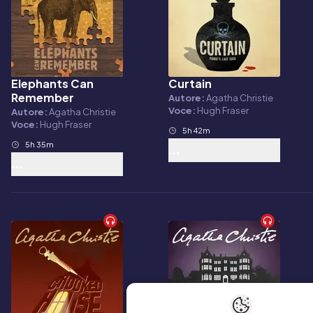
Elephants Can
Curtain
Audiolibro
Audiolibro
Remember
Autore:
Agatha Christie
Voce:
Hugh Fraser
Autore:
Agatha Christie
Voce:
Hugh Fraser
5h 42m
5h 35m