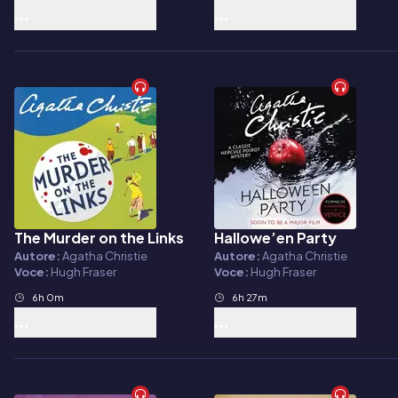
The Murder on the Links
Hallowe’en Party
Audiolibro
Audiolibro
Autore:
Agatha Christie
Autore:
Agatha Christie
Voce:
Hugh Fraser
Voce:
Hugh Fraser
6h 0m
6h 27m