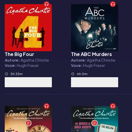
The Big Four
The ABC Murders
Audiolibro
Audiolibro
Autore:
Agatha Christie
Autore:
Agatha Christie
Voce:
Hugh Fraser
Voce:
Hugh Fraser
5h 33m
6h 0m