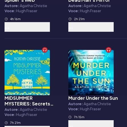
Audiolibro
Audiolibro
Autore:
Agatha Christie
Autore:
Agatha Christie
Voce:
Hugh Fraser
Voce:
Hugh Fraser
4h 16m
2h 21m
MIDSUMMER
Murder Under the Sun
Audiolibro
Audiolibro
MYSTERIES: Secrets
Autore:
Agatha Christie
and Suspense from the
Voce:
Hugh Fraser
Autore:
Agatha Christie
Queen of Crime
Voce:
Hugh Fraser
7h 15m
7h 21m