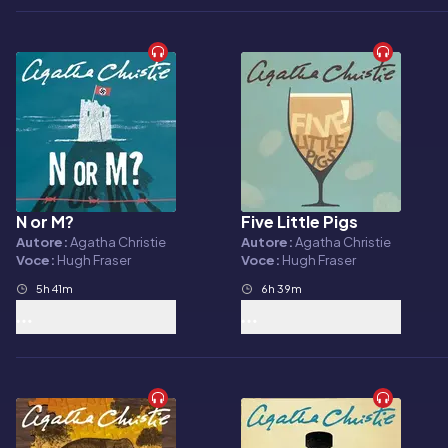
N or M?
Five Little Pigs
Audiolibro
Audiolibro
Autore:
Agatha Christie
Autore:
Agatha Christie
Voce:
Hugh Fraser
Voce:
Hugh Fraser
5h 41m
6h 39m