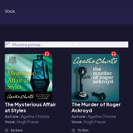
Voce
Mostra prima:
I più popolari
The Mysterious Affair
The Murder of Roger
Audiolibro
Audiolibro
at Styles
Ackroyd
Autore:
Agatha Christie
Autore:
Agatha Christie
Voce:
Hugh Fraser
Voce:
Hugh Fraser
5h 56m
7h 15m