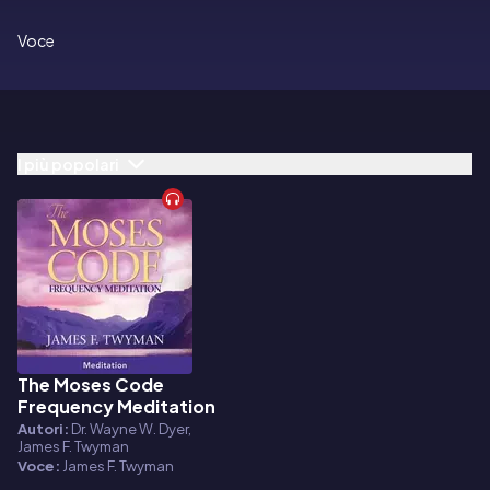
Voce
I più popolari
The Moses Code
Audiolibro
Frequency Meditation
Autori:
Dr. Wayne W. Dyer,
James F. Twyman
Voce:
James F. Twyman