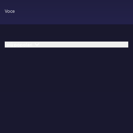
Voce
I più popolari