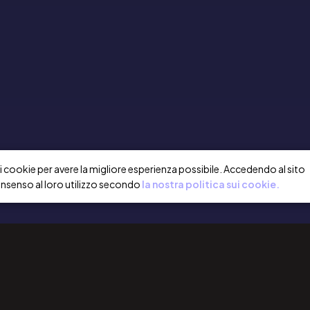
a i cookie per avere la migliore esperienza possibile. Accedendo al sito
onsenso al loro utilizzo secondo
la nostra politica sui cookie.