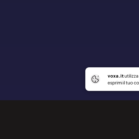
voxa.it
utilizz
esprimi il tuo c