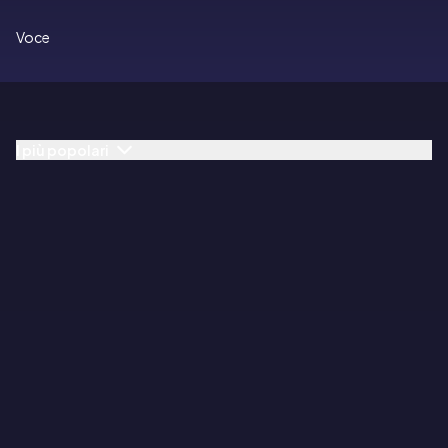
Voce
I più popolari