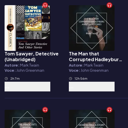
Tom Sawyer, Detective
The Man that
Audiolibro
Audiolibro
(Unabridged)
Corrupted Hadleyburg
and Other Stories
Autore:
Mark Twain
Autore:
Mark Twain
Voce:
John Greenman
Voce:
John Greenman
2h 7m
12h 56m