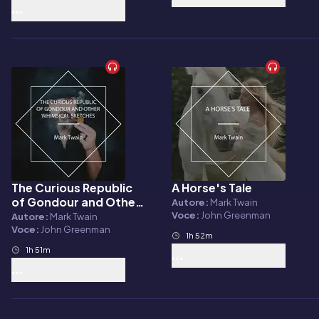
The Curious Republic
A Horse's Tale
Audiolibro
Audiolibro
of Gondour and Other
Autore:
Mark Twain
Whimsical Sketches
Voce:
John Greenman
Autore:
Mark Twain
Voce:
John Greenman
1h 52m
1h 51m