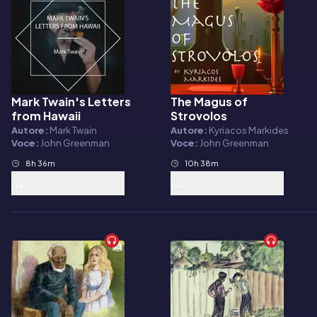
Mark Twain's Letters
The Magus of
Audiolibro
Audiolibro
from Hawaii
Strovolos
Autore:
Mark Twain
Autore:
Kyriacos Markides
Voce:
John Greenman
Voce:
John Greenman
8h 36m
10h 38m