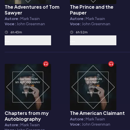
The Adventures of Tom
The Prince and the
Audiolibro
Audiolibro
Sawyer
Pauper
Autore:
Mark Twain
Autore:
Mark Twain
Voce:
John Greenman
Voce:
John Greenman
6h 43m
6h 52m
Chapters from my
The American Claimant
Audiolibro
Audiolibro
Autobiography
Autore:
Mark Twain
Voce:
John Greenman
Autore:
Mark Twain