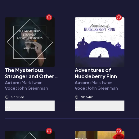
The Mysterious
Adventures of
Audiolibro
Audiolibro
Stranger and Other
Huckleberry Finn
Stories
Autore:
Mark Twain
Autore:
Mark Twain
Voce:
John Greenman
Voce:
John Greenman
5h 28m
9h 54m