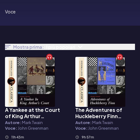
Voce
Mostra prima:
I più popolari
A Yankee at the Court
The Adventures of
Audiolibro
Audiolibro
of King Arthur
Huckleberry Finn
(Unabridged)
(Unabridged)
Autore:
Mark Twain
Autore:
Mark Twain
Voce:
John Greenman
Voce:
John Greenman
11h 43m
9h 57m