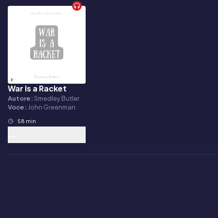
War Is a Racket
Audiolibro
Autore:
Smedley Butler
Voce:
John Greenman
58 min