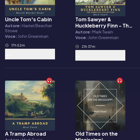
Uncle Tom's Cabin
Tom Sawyer &
Audiolibro
Audiolibro
Huckleberry Finn - The
Autore:
Harriet Beecher
Stowe
Complete Collection
Autore:
Mark Twain
Voce:
John Greenman
Voce:
John Greenman
17h 52m
21h 37m
A Tramp Abroad
Old Times on the
Audiolibro
Audiolibro
Mississippi