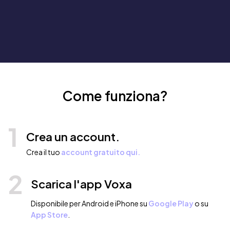
Come funziona?
1
Crea un account.
Crea il tuo
account gratuito qui.
2
Scarica l'app Voxa
Disponibile per Android e iPhone su
Google Play
o su
App Store
.