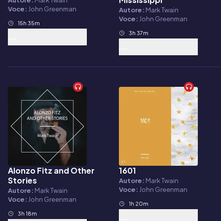
Autore:
Mark Twain
Voce:
John Greenman
Autore:
Mark Twain
Voce:
John Greenman
15h 35m
3h 37m
Alonzo Fitz and Other
1601
Audiolibro
Audiolibro
Stories
Autore:
Mark Twain
Voce:
John Greenman
Autore:
Mark Twain
Voce:
John Greenman
1h 20m
3h 18m