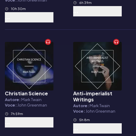
Voce:
John Greenman
6h 39m
10h 30m
Christian Science
Anti-imperialist
Audiolibro
Audiolibro
Writings
Autore:
Mark Twain
Voce:
John Greenman
Autore:
Mark Twain
Voce:
John Greenman
7h 59m
5h 8m