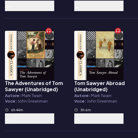
The Adventures of Tom
Tom Sawyer Abroad
Audiolibro
Audiolibro
Sawyer (Unabridged)
(Unabridged)
Autore:
Mark Twain
Autore:
Mark Twain
Voce:
John Greenman
Voce:
John Greenman
6h 44m
3h 6m