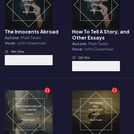
The Innocents Abroad
How To Tell A Story, and
Audiolibro
Audiolibro
Other Essays
Autore:
Mark Twain
Voce:
John Greenman
Autore:
Mark Twain
Voce:
John Greenman
19h 29m
12h 11m