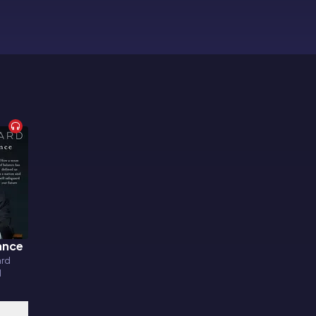
ance
ard
d