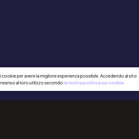
a i cookie per avere la migliore esperienza possibile. Accedendo al sito
onsenso al loro utilizzo secondo
la nostra politica sui cookie.