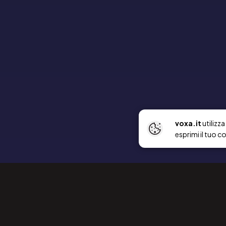
voxa.it
utilizz
esprimi il tuo c