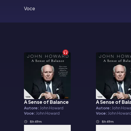
Voce
A Sense of Balance
A Sense of Bal
Audiolibro
Audiolibro
Autore:
John Howard
Autore:
John How
Voce:
John Howard
Voce:
John Howar
8h 49m
8h 49m