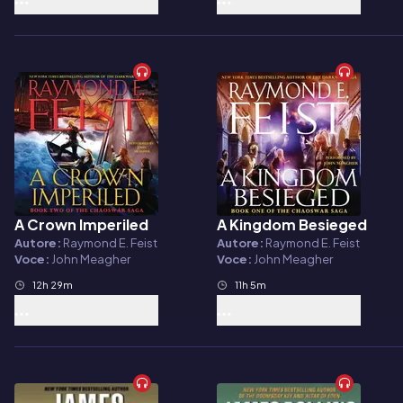
A Crown Imperiled
A Kingdom Besieged
Audiolibro
Audiolibro
Autore:
Raymond E. Feist
Autore:
Raymond E. Feist
Voce:
John Meagher
Voce:
John Meagher
12h 29m
11h 5m