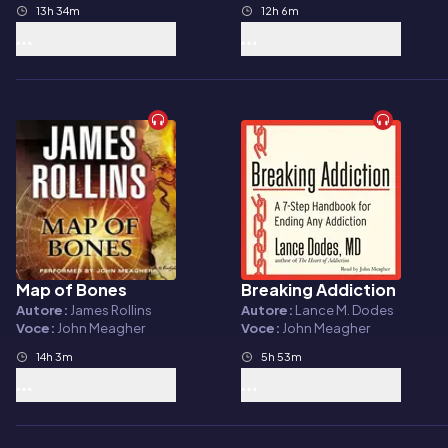
13h 34m
12h 6m
Map of Bones
Breaking Addiction
Audiolibro
Audiolibro
Autore:
James Rollins
Autore:
Lance M. Dodes
Voce:
John Meagher
Voce:
John Meagher
14h 3m
5h 53m