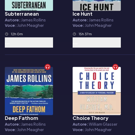
Subterranean
Ice Hunt
Audiolibro
Audiolibro
Autore:
James Rollins
Autore:
James Rollins
Voce:
John Meagher
Voce:
John Meagher
12h 0m
15h 37m
Deep Fathom
Choice Theory
Audiolibro
Audiolibro
Autore:
James Rollins
Autore:
William Glasser
Voce:
John Meagher
Voce:
John Meagher