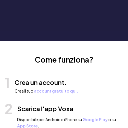
Come funziona?
1
Crea un account.
Crea il tuo
account gratuito qui.
2
Scarica l'app Voxa
Disponibile per Android e iPhone su
Google Play
o su
App Store
.