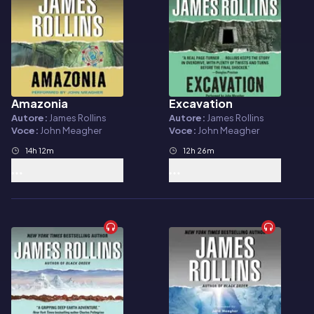
Amazonia
Excavation
Audiolibro
Audiolibro
Autore:
James Rollins
Autore:
James Rollins
Voce:
John Meagher
Voce:
John Meagher
14h 12m
12h 26m