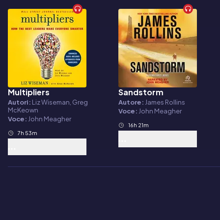
Multipliers
Sandstorm
Audiolibro
Audiolibro
Autori:
Liz Wiseman, Greg
Autore:
James Rollins
McKeown
Voce:
John Meagher
Voce:
John Meagher
16h 21m
7h 53m