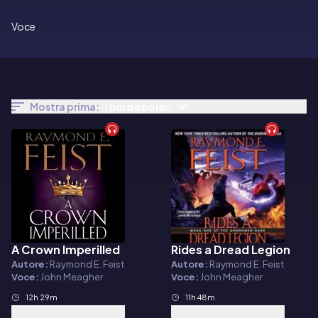
Voce
Mostra prima:
I più popolari
A Crown Imperilled
Rides a Dread Legion
Audiolibro
Audiolibro
Autore:
Raymond E. Feist
Autore:
Raymond E. Feist
Voce:
John Meagher
Voce:
John Meagher
12h 29m
11h 48m