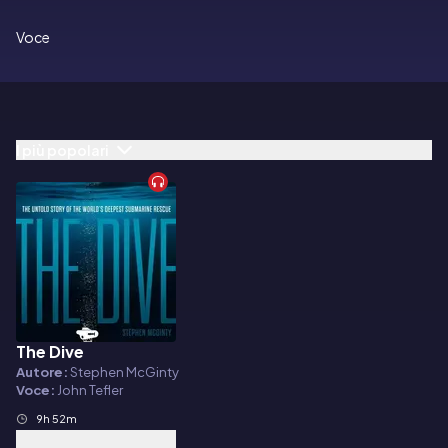
Voce
I più popolari
The Dive
Audiolibro
Autore:
Stephen McGinty
Voce:
John Tefler
9h 52m