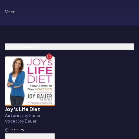
Voce
I più popolari
Joy's Life Diet
Audiolibro
Autore:
Joy Bauer
Voce:
Joy Bauer
3h 25m